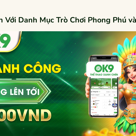
n Với Danh Mục Trò Chơi Phong Phú v