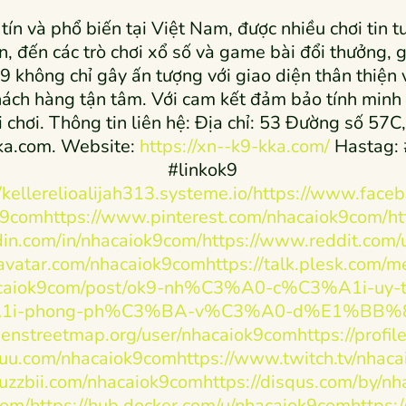
n và phổ biến tại Việt Nam, được nhiều chơi tin t
ến, đến các trò chơi xổ số và game bài đổi thưởng, 
. OK9 không chỉ gây ấn tượng với giao diện thân thiệ
hách hàng tận tâm. Với cam kết đảm bảo tính min
chơi. Thông tin liên hệ: Địa chỉ: 53 Đường số 57
ka.com. Website:
https://xn--k9-kka.com/
Hastag: 
#linkok9
/kellerelioalijah313.systeme.io/
https://www.face
k9com
https://www.pinterest.com/nhacaiok9com/
ht
din.com/in/nhacaiok9com/
https://www.reddit.com/
ravatar.com/nhacaiok9com
https://talk.plesk.com
om/nhacaiok9com/post/ok9-nh%C3%A0-c%C3%A1
1i-phong-ph%C3%BA-v%C3%A0-d%E1%BB%
enstreetmap.org/user/nhacaiok9com
https://profi
ssuu.com/nhacaiok9com
https://www.twitch.tv/nhac
uzzbii.com/nhacaiok9com
https://disqus.com/by/n
com/
https://hub.docker.com/u/nhacaiok9com
https: